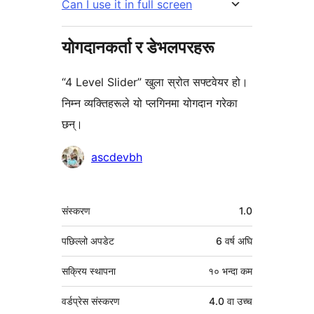
Can I use it in full screen
योगदानकर्ता र डेभलपरहरू
“4 Level Slider” खुला स्रोत सफ्टवेयर हो।
निम्न व्यक्तिहरूले यो प्लगिनमा योगदान गरेका
छन्।
योगदानकर्ताहरू
ascdevbh
मेटा
संस्करण
1.0
पछिल्लो अपडेट
6 वर्ष
अघि
सक्रिय स्थापना
१० भन्दा कम
वर्डप्रेस संस्करण
4.0 वा उच्च