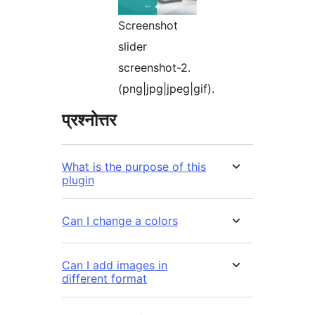
Screenshot
slider
screenshot-2.
(png|jpg|jpeg|gif).
प्रश्नोत्तर
What is the purpose of this
plugin
Can I change a colors
Can I add images in
different format