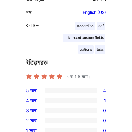
भाषा
English (US)
ट्यागहरू
Accordion
acf
advanced custom fields
options
tabs
रेटिङ्गहरू
५ मा
4.8
तारा।
5 तारा
4
4
4 तारा
1
5-
1
3 तारा
0
तारा
4-
0
2 तारा
0
समीक्षाहरू
तारा
3-
0
1 तारा
0
समीक्षा