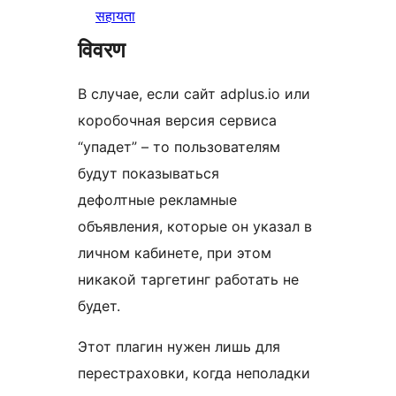
सहायता
विवरण
В случае, если сайт adplus.io или
коробочная версия сервиса
“упадет” – то пользователям
будут показываться
дефолтные рекламные
объявления, которые он указал в
личном кабинете, при этом
никакой таргетинг работать не
будет.
Этот плагин нужен лишь для
перестраховки, когда неполадки