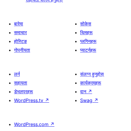
बारेमा
सोकेस
समाचार
थिमहरू
होस्टिङ
प्लगिनहरू
गोपनीयता
प्याटर्नहरू
लर्न
संलग्न हुनुहोस्
सहायता
कार्यक्रमहरू
डेभलपरहरू
दान
↗
WordPress.tv
↗
Swag
↗
WordPress.com
↗