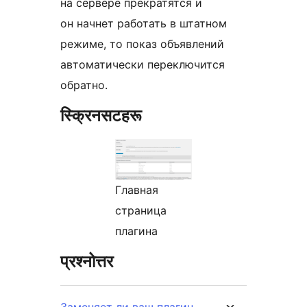
на сервере прекратятся и
он начнет работать в штатном
режиме, то показ объявлений
автоматически переключится
обратно.
स्क्रिनसटहरू
Главная
страница
плагина
प्रश्नोत्तर