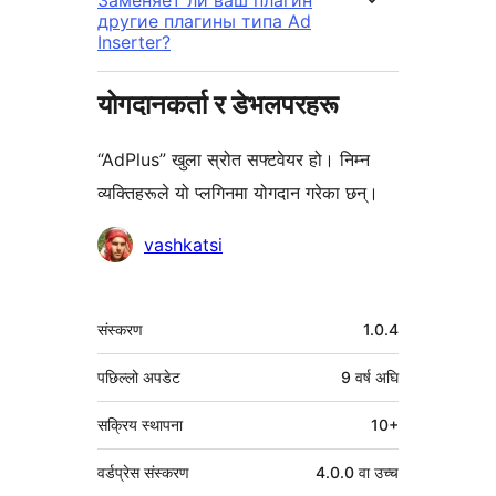
Заменяет ли ваш плагин
другие плагины типа Ad
Inserter?
योगदानकर्ता र डेभलपरहरू
“AdPlus” खुला स्रोत सफ्टवेयर हो। निम्न
व्यक्तिहरूले यो प्लगिनमा योगदान गरेका छन्।
योगदानकर्ताहरू
vashkatsi
मेटा
संस्करण
1.0.4
पछिल्लो अपडेट
9 वर्ष
अघि
सक्रिय स्थापना
10+
वर्डप्रेस संस्करण
4.0.0 वा उच्च