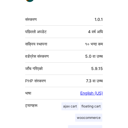
मेटा
संस्करण
1.0.1
पछिल्लो अपडेट
4 वर्ष
अघि
सक्रिय स्थापना
१० भन्दा कम
वर्डप्रेस संस्करण
5.0 वा उच्च
जाँच गरिएको
5.9.15
PHP संस्करण
7.3 वा उच्च
भाषा
English (US)
ट्यागहरू
ajax cart
floating cart
woocommerce