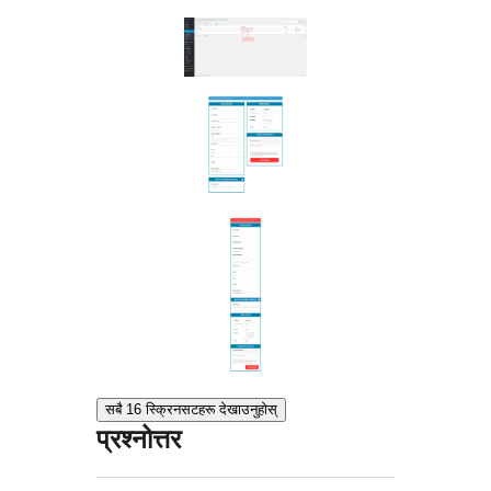
सबै 16 स्क्रिनसटहरू देखाउनुहोस्
प्रश्नोत्तर