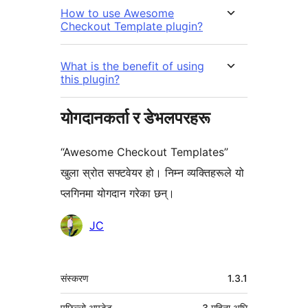
How to use Awesome
Checkout Template plugin?
What is the benefit of using
this plugin?
योगदानकर्ता र डेभलपरहरू
“Awesome Checkout Templates”
खुला स्रोत सफ्टवेयर हो। निम्न व्यक्तिहरूले यो
प्लगिनमा योगदान गरेका छन्।
योगदानकर्ताहरू
JC
मेटा
संस्करण
1.3.1
पछिल्लो अपडेट
3 महिना
अघि