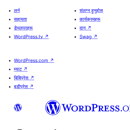
लर्न
संलग्न हुनुहोस्
सहायता
कार्यक्रमहरू
डेभलपरहरू
दान
↗
WordPress.tv
↗
Swag
↗
WordPress.com
↗
म्याट
↗
बिबिप्रेस
↗
बडीप्रेस
↗