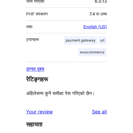
जाँच गरिएको
6.0.13
PHP संस्करण
7.4 वा उच्च
भाषा
English (US)
ट्यागहरू
payment gateway
url
woocommerce
उन्नत दृश्य
रेटिङ्गहरू
अहिलेसम्म कुनै समीक्षा पेस गरिएको छैन।
reviews
Your review
See all
सहायता