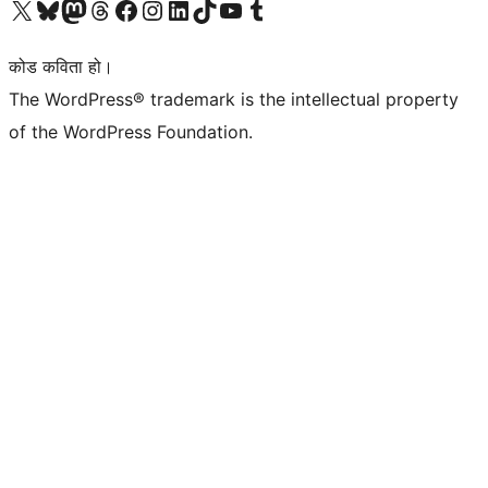
हाम्रो X (पहिले ट्विटर) खातामा जानुहोस्
हाम्रो Bluesky खाता भ्रमण गर्नुहोस्
हाम्रो म्यास्टोडन खाता भ्रमण गर्नुहोस्
हाम्रो थ्रेड्स खातामा जानुहोस्
हाम्रो फेसबुक पेजमा जानुहोस्
हाम्रो इन्स्टाग्राम खातामा जानुहोस्
हाम्रो लिङ्क्डइन खातामा जानुहोस्
हाम्रो TikTok खाता भ्रमण गर्नुहोस्
हाम्रो युट्युब च्यानलमा जानुहोस्
हाम्रो टम्बलर खाता भ्रमण गर्नुहोस्
कोड कविता हो।
The WordPress® trademark is the intellectual property
of the WordPress Foundation.