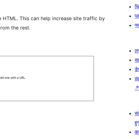
थ
प्
TML. This can help increase site traffic by
प्
rom the rest.
लर
स
ड
W
सं
हु
का