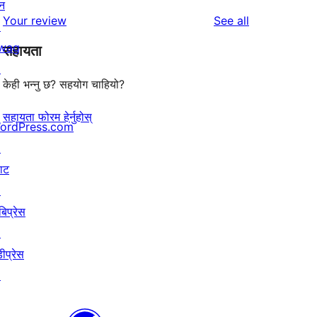
समीक्षाहरू
तारा
न
1-
reviews
Your review
See all
समीक्षा
↗
तारा
wag
सहायता
समीक्षा
↗
केही भन्नु छ? सहयोग चाहियो?
सहायता फोरम हेर्नुहोस्
ordPress.com
↗
याट
↗
बिप्रेस
↗
ीप्रेस
↗