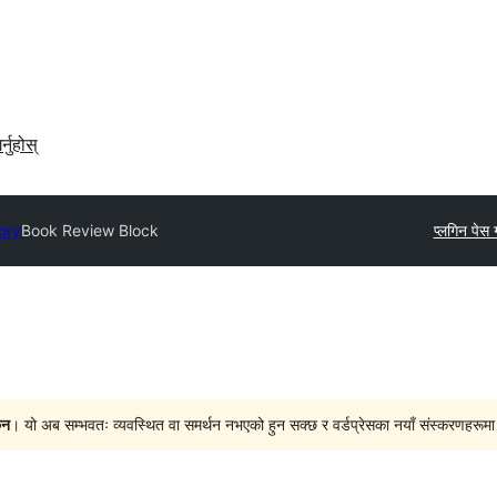
र्नुहोस्
ory
Book Review Block
प्लगिन पेस गर
ैन
। यो अब सम्भवतः व्यवस्थित वा समर्थन नभएको हुन सक्छ र वर्डप्रेसका नयाँ संस्करणहरूमा प