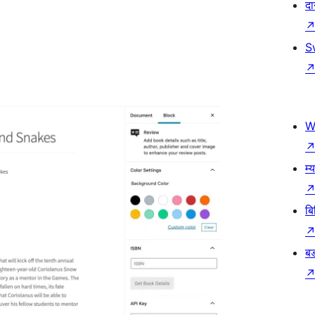
दा
S
W
म्
बि
बड