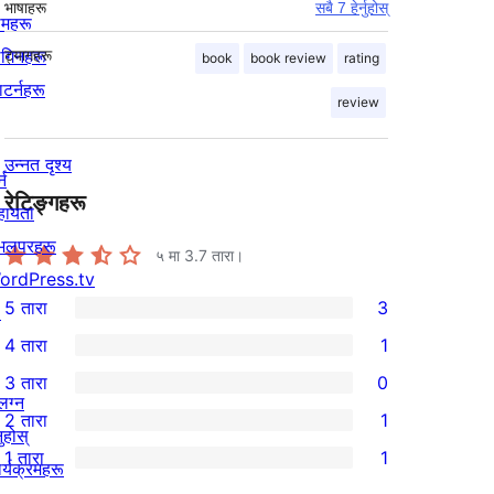
भाषाहरू
सबै 7 हेर्नुहोस्
िमहरू
लगिनहरू
ट्यागहरू
book
book review
rating
याटर्नहरू
review
उन्नत दृश्य
्न
रेटिङ्गहरू
हायता
ेभलपरहरू
५ मा
3.7
तारा।
ordPress.tv
5 तारा
3
↗
3
4 तारा
1
5-
1
3 तारा
0
तारा
4-
0
लग्न
2 तारा
1
समीक्षाहरू
तारा
3-
1
नुहोस्
1 तारा
1
समीक्षा
तारा
2-
र्यक्रमहरू
1