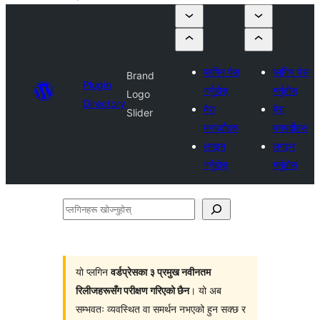
प्लगिन पेस
प्लगिन पेस
Brand
Plugin
गर्नुहोस्
गर्नुहोस्
Logo
Directory
मेरा
मेरा
Slider
मनपर्दोहरू
मनपर्दोहरू
लगइन
लगइन
गर्नुहोस्
गर्नुहोस्
प्लगिनहरू
खोज्नुहोस्
यो प्लगिन
वर्डप्रेसका ३ प्रमुख नवीनतम
रिलीजहरूसँग परीक्षण गरिएको छैन
। यो अब
सम्भवतः व्यवस्थित वा समर्थन नभएको हुन सक्छ र