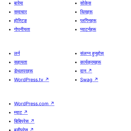
बारेमा
सोकेस
समाचार
थिमहरू
होस्टिङ
प्लगिनहरू
गोपनीयता
प्याटर्नहरू
लर्न
संलग्न हुनुहोस्
सहायता
कार्यक्रमहरू
डेभलपरहरू
दान
↗
WordPress.tv
↗
Swag
↗
WordPress.com
↗
म्याट
↗
बिबिप्रेस
↗
बडीप्रेस
↗