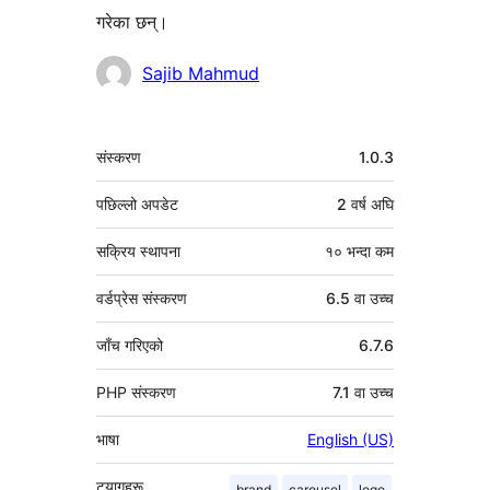
गरेका छन्।
योगदानकर्ताहरू
Sajib Mahmud
मेटा
संस्करण
1.0.3
पछिल्लो अपडेट
2 वर्ष
अघि
सक्रिय स्थापना
१० भन्दा कम
वर्डप्रेस संस्करण
6.5 वा उच्च
जाँच गरिएको
6.7.6
PHP संस्करण
7.1 वा उच्च
भाषा
English (US)
ट्यागहरू
brand
carousel
logo