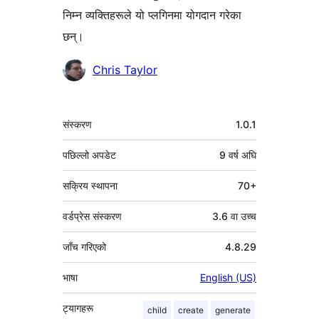
निम्न व्यक्तिहरूले यो प्लगिनमा योगदान गरेका
छन्।
योगदानकर्ताहरू
Chris Taylor
मेटा
संस्करण
1.0.1
पछिल्लो अपडेट
9 वर्ष
अघि
सक्रिय स्थापना
70+
वर्डप्रेस संस्करण
3.6 वा उच्च
जाँच गरिएको
4.8.29
भाषा
English (US)
ट्यागहरू
child
create
generate