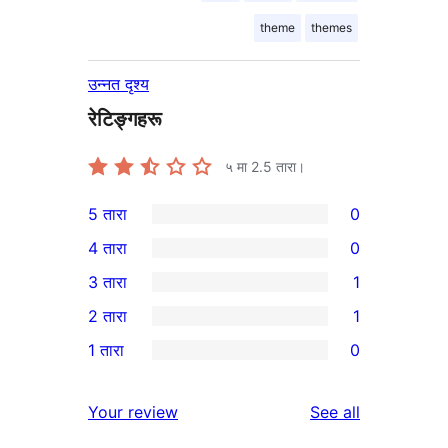
theme
themes
उन्नत दृश्य
रेटिङ्गहरू
५ मा
2.5
तारा।
5 तारा
0
0
4 तारा
0
5-
0
3 तारा
1
तारा
4-
1
2 तारा
1
समीक्षाहरू
तारा
3-
1
1 तारा
0
समीक्षाहरू
तारा
2-
0
समीक्षा
तारा
1-
reviews
Your review
See all
समीक्षा
तारा