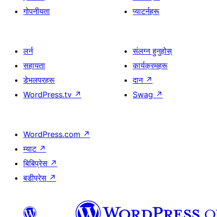
गोपनीयता
प्याटर्नहरू
लर्न
संलग्न हुनुहोस्
सहायता
कार्यक्रमहरू
डेभलपरहरू
दान
↗
WordPress.tv
↗
Swag
↗
WordPress.com
↗
म्याट
↗
बिबिप्रेस
↗
बडीप्रेस
↗