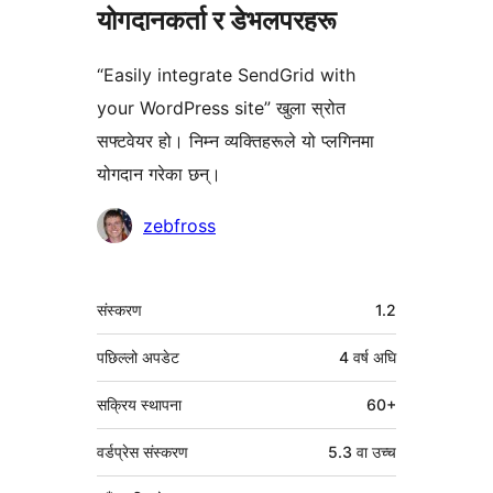
योगदानकर्ता र डेभलपरहरू
“Easily integrate SendGrid with
your WordPress site” खुला स्रोत
सफ्टवेयर हो। निम्न व्यक्तिहरूले यो प्लगिनमा
योगदान गरेका छन्।
योगदानकर्ताहरू
zebfross
मेटा
संस्करण
1.2
पछिल्लो अपडेट
4 वर्ष
अघि
सक्रिय स्थापना
60+
वर्डप्रेस संस्करण
5.3 वा उच्च