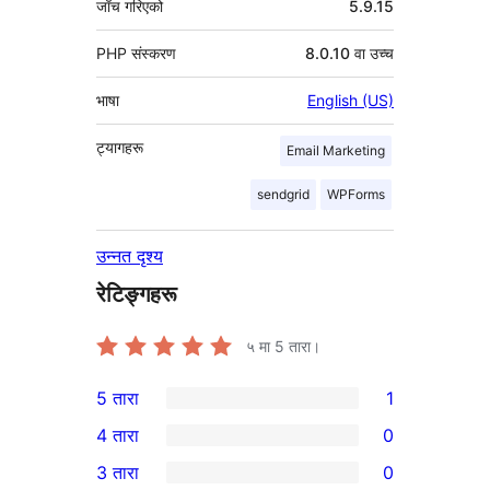
जाँच गरिएको
5.9.15
PHP संस्करण
8.0.10 वा उच्च
भाषा
English (US)
ट्यागहरू
Email Marketing
sendgrid
WPForms
उन्नत दृश्य
रेटिङ्गहरू
५ मा
5
तारा।
5 तारा
1
1
4 तारा
0
5-
0
3 तारा
0
तारा
4-
0