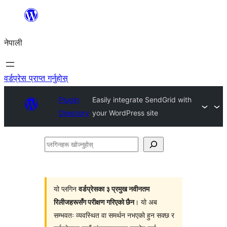
सामग्रीमा
जानुहोस्
नेपाली
वर्डप्रेस प्राप्त गर्नुहोस्
Plugin
Easily integrate SendGrid with
Directory
your WordPress site
प्लगिनहरू
खोज्नुहोस्
यो प्लगिन
वर्डप्रेसका ३ प्रमुख नवीनतम
रिलीजहरूसँग परीक्षण गरिएको छैन
। यो अब
सम्भवतः व्यवस्थित वा समर्थन नभएको हुन सक्छ र