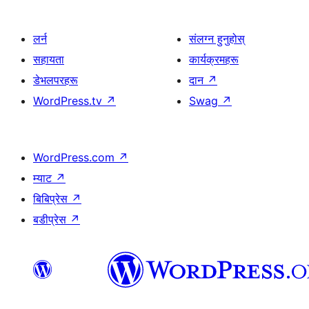
लर्न
संलग्न हुनुहोस्
सहायता
कार्यक्रमहरू
डेभलपरहरू
दान
↗
WordPress.tv
↗
Swag
↗
WordPress.com
↗
म्याट
↗
बिबिप्रेस
↗
बडीप्रेस
↗