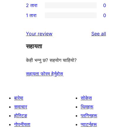
2 तारा
0
समीक्षा
तारा
3-
0
1 तारा
0
समीक्षाहरू
तारा
2-
0
समीक्षाहरू
तारा
1-
reviews
Your review
See all
समीक्षाहरू
तारा
सहायता
समीक्षाहरू
केही भन्नु छ? सहयोग चाहियो?
सहायता फोरम हेर्नुहोस्
बारेमा
सोकेस
समाचार
थिमहरू
होस्टिङ
प्लगिनहरू
गोपनीयता
प्याटर्नहरू