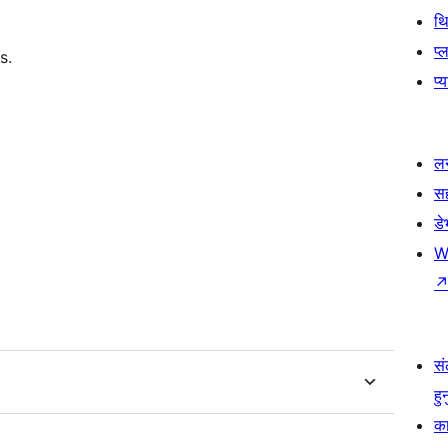
थ
प्
s.
प्
लर
स
ड
W
सं
हु
का