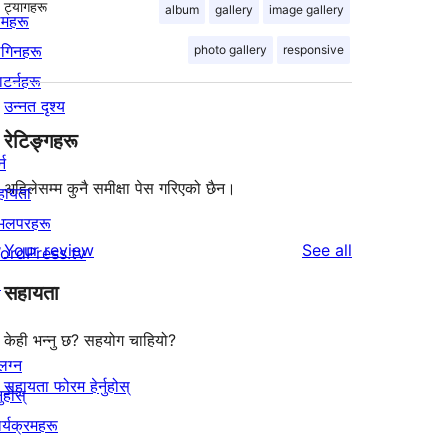
ट्यागहरू
album
gallery
image gallery
िमहरू
लगिनहरू
photo gallery
responsive
याटर्नहरू
उन्नत दृश्य
रेटिङ्गहरू
्न
अहिलेसम्म कुनै समीक्षा पेस गरिएको छैन।
हायता
ेभलपरहरू
reviews
Your review
See all
ordPress.tv
↗
सहायता
केही भन्नु छ? सहयोग चाहियो?
लग्न
सहायता फोरम हेर्नुहोस्
नुहोस्
र्यक्रमहरू