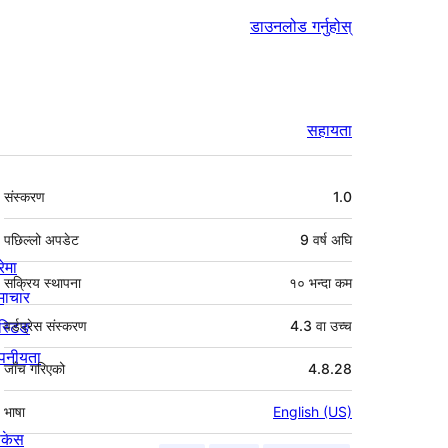
डाउनलोड गर्नुहोस्
सहायता
मेटा
संस्करण
1.0
पछिल्लो अपडेट
9 वर्ष
अघि
रेमा
सक्रिय स्थापना
१० भन्दा कम
माचार
स्टिङ
वर्डप्रेस संस्करण
4.3 वा उच्च
पनीयता
जाँच गरिएको
4.8.28
भाषा
English (US)
ोकेस