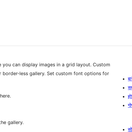
 you can display images in a grid layout. Custom
r border-less gallery. Set custom font options for
बा
स
here.
हो
गो
he gallery.
स