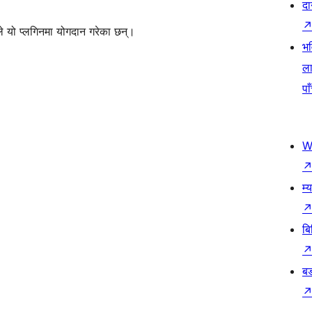
दा
े यो प्लगिनमा योगदान गरेका छन्।
भव
ला
पा
W
म्
बि
बड