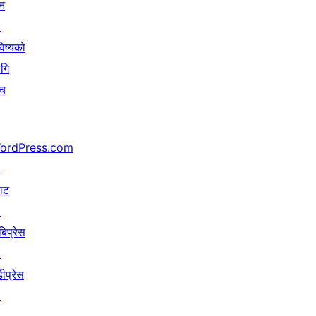
न
↗
िष्यको
गि
ँच
ordPress.com
↗
याट
↗
बिप्रेस
↗
ीप्रेस
↗