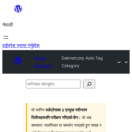
सामग्रीमा
जानुहोस्
नेपाली
वर्डप्रेस प्राप्त गर्नुहोस्
Plugin
Daknetcorp Auto Tag
Directory
Category
प्लगिनहरू
खोज्नुहोस्
यो प्लगिन
वर्डप्रेसका ३ प्रमुख नवीनतम
रिलीजहरूसँग परीक्षण गरिएको छैन
। यो अब
सम्भवतः व्यवस्थित वा समर्थन नभएको हुन सक्छ र