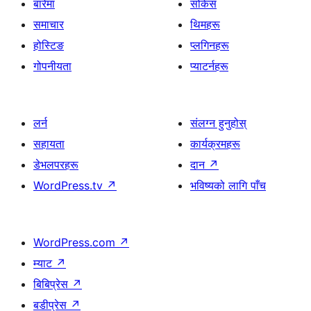
बारेमा
सोकेस
समाचार
थिमहरू
होस्टिङ
प्लगिनहरू
गोपनीयता
प्याटर्नहरू
लर्न
संलग्न हुनुहोस्
सहायता
कार्यक्रमहरू
डेभलपरहरू
दान
↗
WordPress.tv
↗
भविष्यको लागि पाँच
WordPress.com
↗
म्याट
↗
बिबिप्रेस
↗
बडीप्रेस
↗