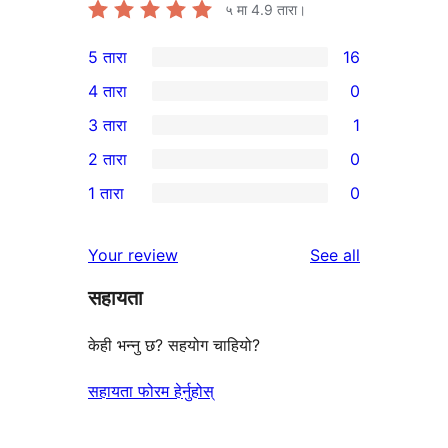
५ मा
4.9
तारा।
5 तारा
16
16
4 तारा
0
5-
0
3 तारा
1
तारा
4-
1
2 तारा
0
समीक्षाहरू
तारा
3-
0
1 तारा
0
समीक्षाहरू
तारा
2-
0
समीक्षा
तारा
1-
reviews
Your review
See all
समीक्षाहरू
तारा
सहायता
समीक्षाहरू
केही भन्नु छ? सहयोग चाहियो?
सहायता फोरम हेर्नुहोस्