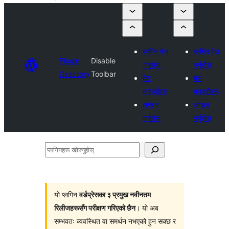
प्लगिन पेस
प्लगिन पेस
Plugin
Disable
गर्नुहोस्
गर्नुहोस्
Directory
Toolbar
मेरा
मेरा
मनपर्दोहरू
मनपर्दोहरू
लगइन
लगइन
गर्नुहोस्
गर्नुहोस्
प्लगिनहरू
खोज्नुहोस्
यो प्लगिन
वर्डप्रेसका ३ प्रमुख नवीनतम
रिलीजहरूसँग परीक्षण गरिएको छैन
। यो अब
सम्भवतः व्यवस्थित वा समर्थन नभएको हुन सक्छ र