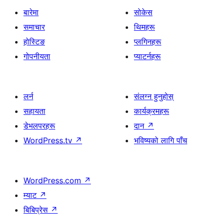
बारेमा
सोकेस
समाचार
थिमहरू
होस्टिङ
प्लगिनहरू
गोपनीयता
प्याटर्नहरू
लर्न
संलग्न हुनुहोस्
सहायता
कार्यक्रमहरू
डेभलपरहरू
दान
↗
WordPress.tv
↗
भविष्यको लागि पाँच
WordPress.com
↗
म्याट
↗
बिबिप्रेस
↗