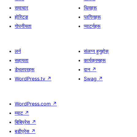
समाचार
थिमहरू
होस्टिङ
प्लगिनहरू
गोपनीयता
प्याटर्नहरू
लर्न
संलग्न हुनुहोस्
सहायता
कार्यक्रमहरू
डेभलपरहरू
दान
↗
WordPress.tv
↗
Swag
↗
WordPress.com
↗
म्याट
↗
बिबिप्रेस
↗
बडीप्रेस
↗