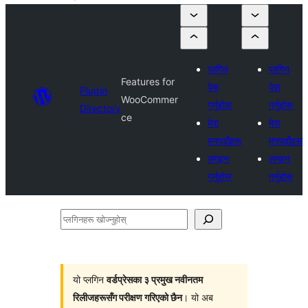
प्लगिन
प्लगिन
Features for
पेस
पेस
Plugin
WooCommer
गर्नुहोस्
गर्नुहोस्
Directory
ce
मेरा
मेरा
मनपर्दोहरू
मनपर्दोहरू
लगइन
लगइन
गर्नुहोस्
गर्नुहोस्
प्लगिनहरू
खोज्नुहोस्
यो प्लगिन
वर्डप्रेसका ३ प्रमुख नवीनतम
रिलीजहरूसँग परीक्षण गरिएको छैन
। यो अब