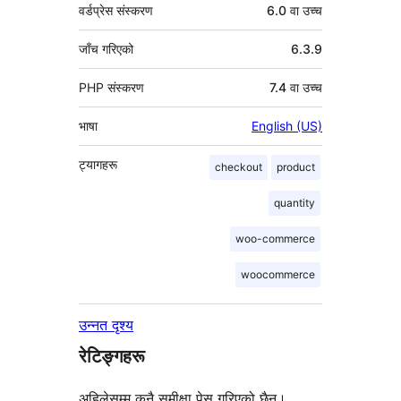
वर्डप्रेस संस्करण
6.0 वा उच्च
जाँच गरिएको
6.3.9
PHP संस्करण
7.4 वा उच्च
भाषा
English (US)
ट्यागहरू
checkout
product
quantity
woo-commerce
woocommerce
उन्नत दृश्य
रेटिङ्गहरू
अहिलेसम्म कुनै समीक्षा पेस गरिएको छैन।