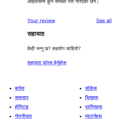
अहिलेसम्म कुनै समीक्षा पेस गरिएको छैन।
reviews
Your review
See all
सहायता
केही भन्नु छ? सहयोग चाहियो?
सहायता फोरम हेर्नुहोस्
बारेमा
सोकेस
समाचार
थिमहरू
होस्टिङ
प्लगिनहरू
गोपनीयता
प्याटर्नहरू