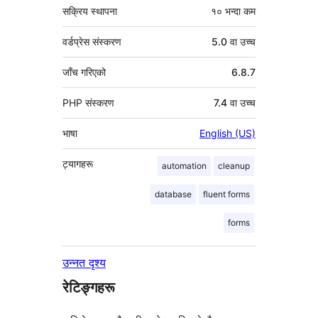
सक्रिय स्थापना
१० भन्दा कम
वर्डप्रेस संस्करण
5.0 वा उच्च
जाँच गरिएको
6.8.7
PHP संस्करण
7.4 वा उच्च
भाषा
English (US)
ट्यागहरू
automation
cleanup
database
fluent forms
forms
उन्नत दृश्य
रेटिङ्गहरू