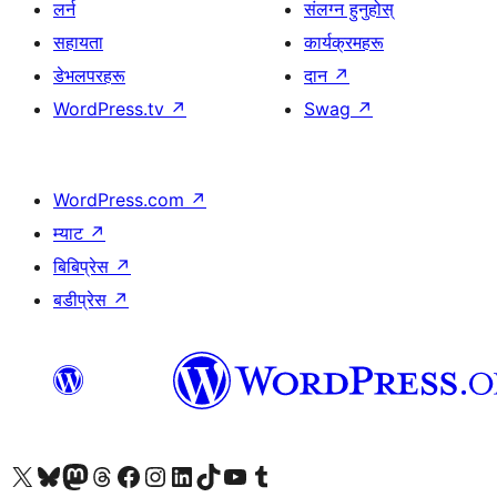
लर्न
संलग्न हुनुहोस्
सहायता
कार्यक्रमहरू
डेभलपरहरू
दान
↗
WordPress.tv
↗
Swag
↗
WordPress.com
↗
म्याट
↗
बिबिप्रेस
↗
बडीप्रेस
↗
हाम्रो X (पहिले ट्विटर) खातामा जानुहोस्
हाम्रो Bluesky खाता भ्रमण गर्नुहोस्
हाम्रो म्यास्टोडन खाता भ्रमण गर्नुहोस्
हाम्रो थ्रेड्स खातामा जानुहोस्
हाम्रो फेसबुक पेजमा जानुहोस्
हाम्रो इन्स्टाग्राम खातामा जानुहोस्
हाम्रो लिङ्क्डइन खातामा जानुहोस्
हाम्रो TikTok खाता भ्रमण गर्नुहोस्
हाम्रो युट्युब च्यानलमा जानुहोस्
हाम्रो टम्बलर खाता भ्रमण गर्नुहोस्