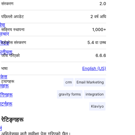
मेटा
संस्करण
2.0
पछिल्लो अपडेट
2 वर्ष
अघि
रेमा
सक्रिय स्थापना
1,000+
माचार
स्टिङ
वर्डप्रेस संस्करण
5.4 वा उच्च
पनीयता
जाँच गरिएको
6.6.6
भाषा
English (US)
ोकेस
ट्यागहरू
crm
Email Marketing
िमहरू
लगिनहरू
gravity forms
integration
याटर्नहरू
Klaviyo
रेटिङ्गहरू
्न
अहिलेसम्म कुनै समीक्षा पेस गरिएको छैन।