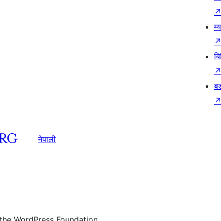
म्
बि
बड
नेपाली
 the WordPress Foundation.