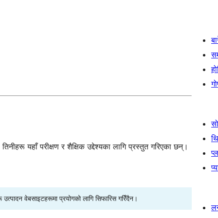
बा
स
हो
गो
स
थ
नीहरू यहाँ परीक्षण र शैक्षिक उद्देश्यका लागि प्रस्तुत गरिएका छन्।
प्
प्
रू उत्पादन वेबसाइटहरूमा प्रयोगको लागि सिफारिस गरिँदैन।
लर