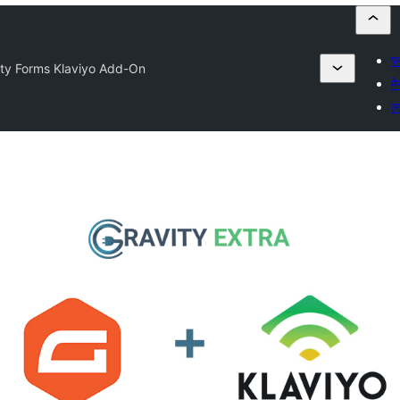
प्
ity Forms Klaviyo Add-On
मे
लग