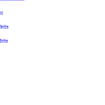
↗
याट
↗
बिप्रेस
↗
ीप्रेस
↗