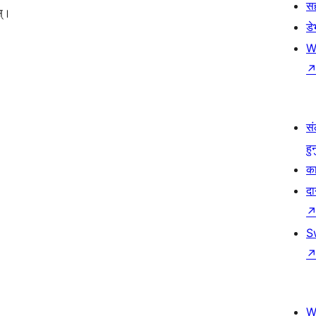
स
स्।
ड
W
सं
हु
का
दा
S
W