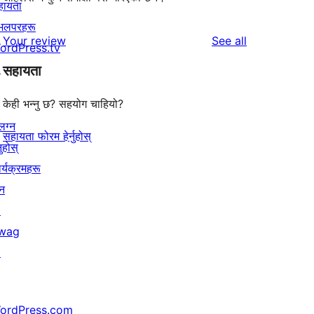
हायता
ेभलपरहरू
reviews
Your review
See all
ordPress.tv
↗
सहायता
केही भन्नु छ? सहयोग चाहियो?
लग्न
सहायता फोरम हेर्नुहोस्
नुहोस्
र्यक्रमहरू
न
↗
wag
↗
ordPress.com