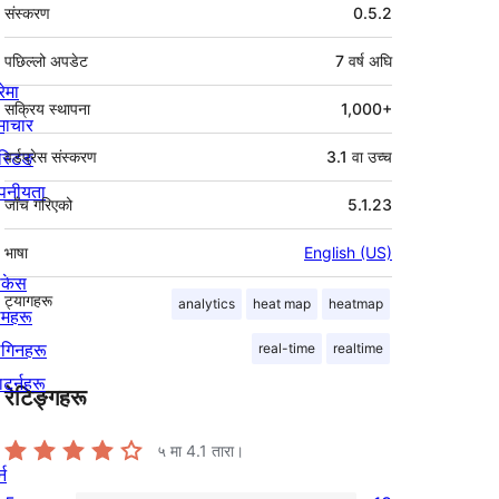
मेटा
संस्करण
0.5.2
पछिल्लो अपडेट
7 वर्ष
अघि
रेमा
सक्रिय स्थापना
1,000+
माचार
स्टिङ
वर्डप्रेस संस्करण
3.1 वा उच्च
पनीयता
जाँच गरिएको
5.1.23
भाषा
English (US)
ोकेस
ट्यागहरू
analytics
heat map
heatmap
िमहरू
लगिनहरू
real-time
realtime
याटर्नहरू
रेटिङ्गहरू
५ मा
4.1
तारा।
्न