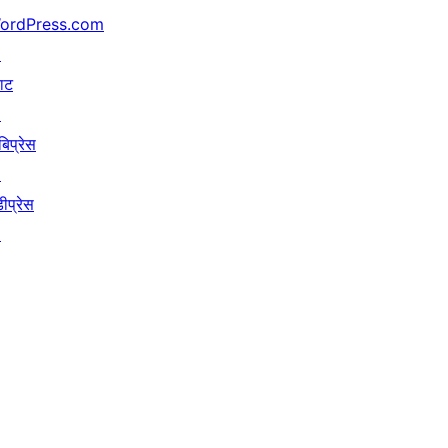
ordPress.com
↗
याट
↗
बिप्रेस
↗
ीप्रेस
↗