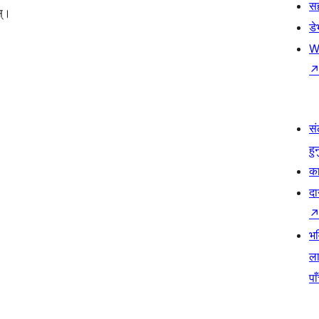
स
स्।
ड
W
सं
हु
का
दा
भव
ला
पा