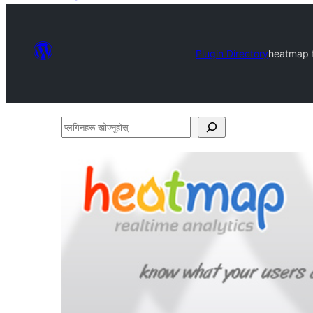
Plugin Directory
heatmap f
प्लगिनहरू
खोज्नुहोस्