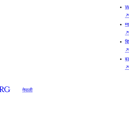
W
म्
बि
बड
नेपाली