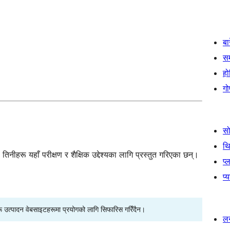
बा
स
हो
गो
स
थ
नीहरू यहाँ परीक्षण र शैक्षिक उद्देश्यका लागि प्रस्तुत गरिएका छन्।
प्
प्
रू उत्पादन वेबसाइटहरूमा प्रयोगको लागि सिफारिस गरिँदैन।
लर