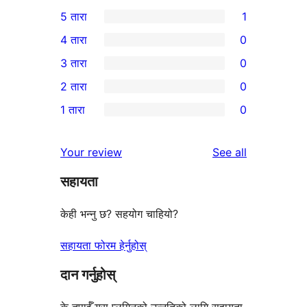
5 तारा
1
1
4 तारा
0
5-
0
3 तारा
0
तारा
4-
0
2 तारा
0
समीक्षा
तारा
3-
0
1 तारा
0
समीक्षाहरू
तारा
2-
0
समीक्षाहरू
तारा
1-
reviews
Your review
See all
समीक्षाहरू
तारा
सहायता
समीक्षाहरू
केही भन्नु छ? सहयोग चाहियो?
सहायता फोरम हेर्नुहोस्
दान गर्नुहोस्