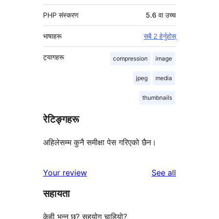
PHP संस्करण
5.6 वा उच्च
भाषाहरू
सबै 2 हेर्नुहोस्
ट्यागहरू
compression
image
jpeg
media
thumbnails
रेटिङ्गहरू
अहिलेसम्म कुनै समीक्षा पेस गरिएको छैन।
reviews
Your review
See all
सहायता
केही भन्नु छ? सहयोग चाहियो?