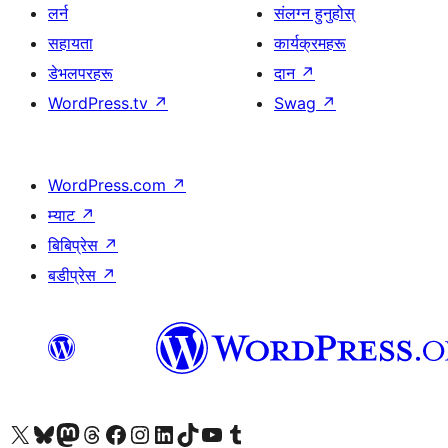
लर्न
संलग्न हुनुहोस्
सहायता
कार्यक्रमहरू
डेभलपरहरू
दान
↗
WordPress.tv
↗
Swag
↗
WordPress.com
↗
म्याट
↗
बिबिप्रेस
↗
बडीप्रेस
↗
हाम्रो X (पहिले ट्विटर) खातामा जानुहोस्
हाम्रो Bluesky खाता भ्रमण गर्नुहोस्
हाम्रो म्यास्टोडन खाता भ्रमण गर्नुहोस्
हाम्रो थ्रेड्स खातामा जानुहोस्
हाम्रो फेसबुक पेजमा जानुहोस्
हाम्रो इन्स्टाग्राम खातामा जानुहोस्
हाम्रो लिङ्क्डइन खातामा जानुहोस्
हाम्रो TikTok खाता भ्रमण गर्नुहोस्
हाम्रो युट्युब च्यानलमा जानुहोस्
हाम्रो टम्बलर खाता भ्रमण गर्नुहोस्