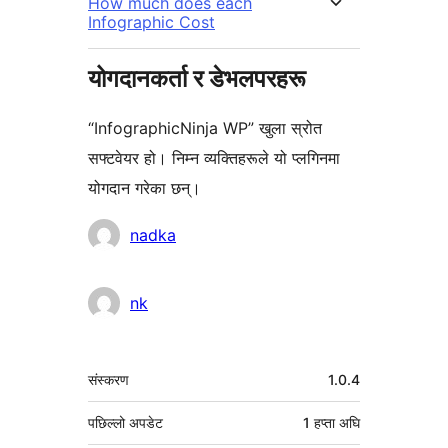
How much does each
Infographic Cost
योगदानकर्ता र डेभलपरहरू
“InfographicNinja WP” खुला स्रोत
सफ्टवेयर हो। निम्न व्यक्तिहरूले यो प्लगिनमा
योगदान गरेका छन्।
योगदानकर्ताहरू
nadka
nk
मेटा
संस्करण
1.0.4
पछिल्लो अपडेट
1 हप्ता
अघि