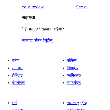
reviews
Your review
See all
सहायता
केही भन्नु छ? सहयोग चाहियो?
सहायता फोरम हेर्नुहोस्
बारेमा
सोकेस
समाचार
थिमहरू
होस्टिङ
प्लगिनहरू
गोपनीयता
प्याटर्नहरू
लर्न
संलग्न हुनुहोस्