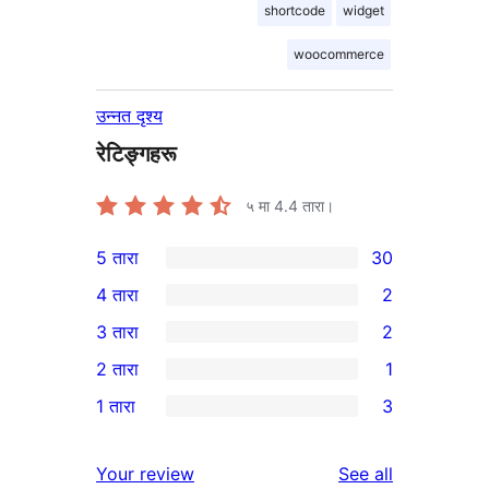
shortcode
widget
woocommerce
उन्नत दृश्य
रेटिङ्गहरू
५ मा
4.4
तारा।
5 तारा
30
30
4 तारा
2
5-
2
3 तारा
2
तारा
4-
2
2 तारा
1
समीक्षाहरू
तारा
3-
1
1 तारा
3
समीक्षाहरू
तारा
2-
3
समीक्षाहरू
तारा
1-
reviews
Your review
See all
समीक्षा
तारा