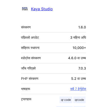
योगदानकर्ताहरू
Kaya Studio
मेटा
संस्करण
1.6.0
पछिल्लो अपडेट
3 महिना
अघि
सक्रिय स्थापना
10,000+
वर्डप्रेस संस्करण
4.6.0 वा उच्च
जाँच गरिएको
7.0.3
PHP संस्करण
5.2 वा उच्च
भाषाहरू
सबै 7 हेर्नुहोस्
ट्यागहरू
qr code
qrcode