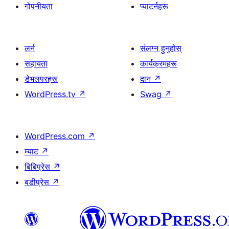
गोपनीयता
प्याटर्नहरू
लर्न
संलग्न हुनुहोस्
सहायता
कार्यक्रमहरू
डेभलपरहरू
दान
↗
WordPress.tv
↗
Swag
↗
WordPress.com
↗
म्याट
↗
बिबिप्रेस
↗
बडीप्रेस
↗