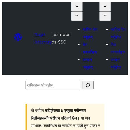
प्लगिन पेस
प्लगिन पेस
Plugin
Learnworl
गर्नुहोस्
गर्नुहोस्
Directory
ds-SSO
मेरा
मेरा
मनपर्दोहरू
मनपर्दोहरू
लगइन
लगइन
गर्नुहोस्
गर्नुहोस्
प्लगिनहरू
खोज्नुहोस्
यो प्लगिन
वर्डप्रेसका ३ प्रमुख नवीनतम
रिलीजहरूसँग परीक्षण गरिएको छैन
। यो अब
सम्भवतः व्यवस्थित वा समर्थन नभएको हुन सक्छ र