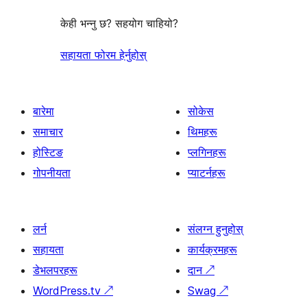
केही भन्नु छ? सहयोग चाहियो?
सहायता फोरम हेर्नुहोस्
बारेमा
सोकेस
समाचार
थिमहरू
होस्टिङ
प्लगिनहरू
गोपनीयता
प्याटर्नहरू
लर्न
संलग्न हुनुहोस्
सहायता
कार्यक्रमहरू
डेभलपरहरू
दान
↗
WordPress.tv
↗
Swag
↗