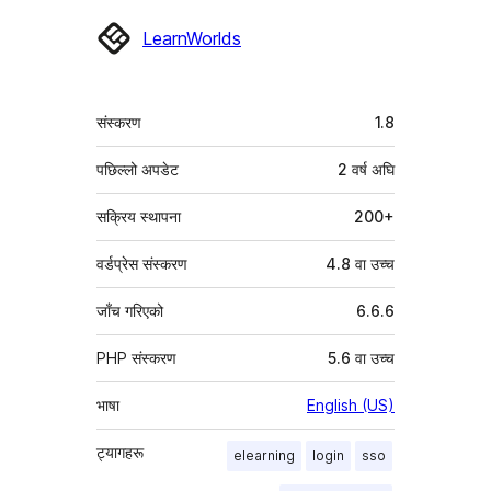
योगदानकर्ताहरू
LearnWorlds
मेटा
संस्करण
1.8
पछिल्लो अपडेट
2 वर्ष
अघि
सक्रिय स्थापना
200+
वर्डप्रेस संस्करण
4.8 वा उच्च
जाँच गरिएको
6.6.6
PHP संस्करण
5.6 वा उच्च
भाषा
English (US)
ट्यागहरू
elearning
login
sso