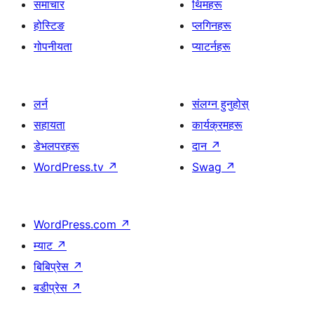
समाचार
थिमहरू
होस्टिङ
प्लगिनहरू
गोपनीयता
प्याटर्नहरू
लर्न
संलग्न हुनुहोस्
सहायता
कार्यक्रमहरू
डेभलपरहरू
दान
↗
WordPress.tv
↗
Swag
↗
WordPress.com
↗
म्याट
↗
बिबिप्रेस
↗
बडीप्रेस
↗