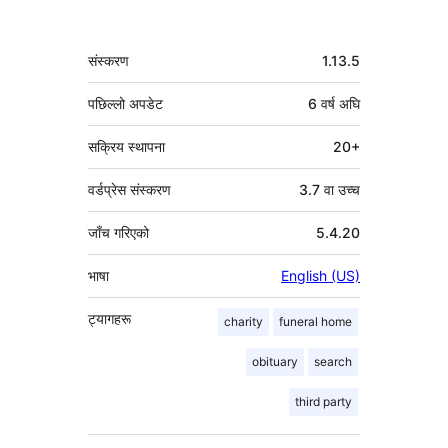
मेटा
संस्करण
1.13.5
पछिल्लो अपडेट
6 वर्ष
अघि
सक्रिय स्थापना
20+
वर्डप्रेस संस्करण
3.7 वा उच्च
जाँच गरिएको
5.4.20
भाषा
English (US)
ट्यागहरू
charity
funeral home
obituary
search
third party