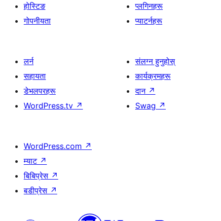
होस्टिङ
प्लगिनहरू
गोपनीयता
प्याटर्नहरू
लर्न
संलग्न हुनुहोस्
सहायता
कार्यक्रमहरू
डेभलपरहरू
दान
↗
WordPress.tv
↗
Swag
↗
WordPress.com
↗
म्याट
↗
बिबिप्रेस
↗
बडीप्रेस
↗