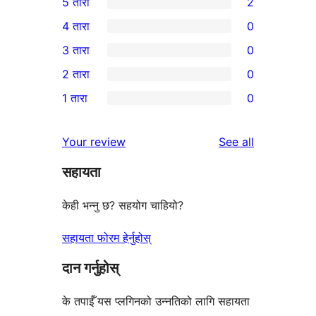
5 तारा
2
2
4 तारा
0
5-
0
3 तारा
0
तारा
4-
0
2 तारा
0
समीक्षाहरू
तारा
3-
0
1 तारा
0
समीक्षाहरू
तारा
2-
0
समीक्षाहरू
तारा
1-
reviews
Your review
See all
समीक्षाहरू
तारा
सहायता
समीक्षाहरू
केही भन्नु छ? सहयोग चाहियो?
सहायता फोरम हेर्नुहोस्
दान गर्नुहोस्
के तपाईँ यस प्लगिनको उन्नतिको लागि सहायता