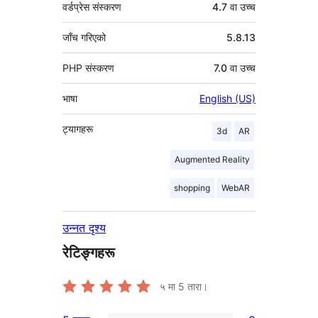
वर्डप्रेस संस्करण
4.7 वा उच्च
जाँच गरिएको
5.8.13
PHP संस्करण
7.0 वा उच्च
भाषा
English (US)
ट्यागहरू
3d
AR
Augmented Reality
shopping
WebAR
उन्नत दृश्य
रेटिङ्गहरू
५ मा
5
तारा।