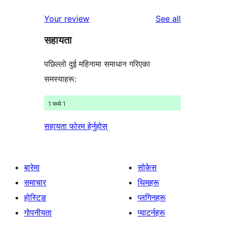
समीक्षाहरू
तारा
1-
reviews
Your review
See all
समीक्षाहरू
तारा
सहायता
समीक्षाहरू
पछिल्लो दुई महिनामा समाधान गरिएका
समस्याहरू:
1 मध्ये 1
सहायता फोरम हेर्नुहोस्
बारेमा
सोकेस
समाचार
थिमहरू
होस्टिङ
प्लगिनहरू
गोपनीयता
प्याटर्नहरू