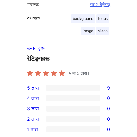
भाषाहरू
सबै 2 हेर्नुहोस्
ट्यागहरू
background
focus
image
video
उन्नत दृश्य
रेटिङ्गहरू
५ मा
5
तारा।
5 तारा
9
9
4 तारा
0
5-
0
3 तारा
0
तारा
4-
0
2 तारा
0
समीक्षाहरू
तारा
3-
0
1 तारा
0
समीक्षाहरू
तारा
2-
0