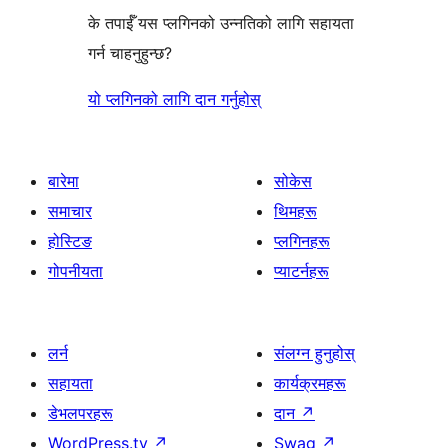
के तपाईँ यस प्लगिनको उन्नतिको लागि सहायता
गर्न चाहनुहुन्छ?
यो प्लगिनको लागि दान गर्नुहोस्
बारेमा
सोकेस
समाचार
थिमहरू
होस्टिङ
प्लगिनहरू
गोपनीयता
प्याटर्नहरू
लर्न
संलग्न हुनुहोस्
सहायता
कार्यक्रमहरू
डेभलपरहरू
दान
↗
WordPress.tv
↗
Swag
↗