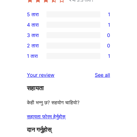
5 तारा
1
1
4 तारा
1
5-
1
3 तारा
0
तारा
4-
0
2 तारा
0
समीक्षा
तारा
3-
0
1 तारा
1
समीक्षा
तारा
2-
1
समीक्षाहरू
तारा
1-
reviews
Your review
See all
समीक्षाहरू
तारा
सहायता
समीक्षा
केही भन्नु छ? सहयोग चाहियो?
सहायता फोरम हेर्नुहोस्
दान गर्नुहोस्