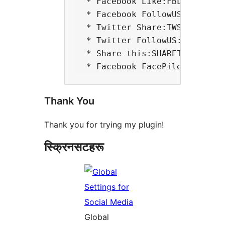
  * Facebook Like:FBLIKE

  * Facebook FollowUS:FBFOLLOW
  * Twitter Share:TWSHARE

  * Twitter FollowUS:TWFOLLOW

  * Share this:SHARETHIS

Thank You
Thank you for trying my plugin!
स्क्रिनसटहरू
Global