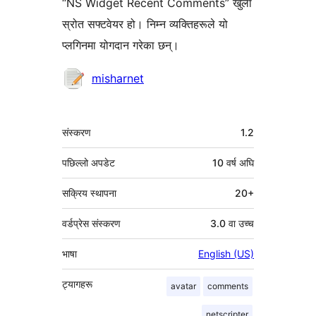
“NS Widget Recent Comments” खुला
स्रोत सफ्टवेयर हो। निम्न व्यक्तिहरूले यो
प्लगिनमा योगदान गरेका छन्।
योगदानकर्ताहरू
misharnet
मेटा
संस्करण
1.2
पछिल्लो अपडेट
10 वर्ष
अघि
सक्रिय स्थापना
20+
वर्डप्रेस संस्करण
3.0 वा उच्च
भाषा
English (US)
ट्यागहरू
avatar
comments
netscripter