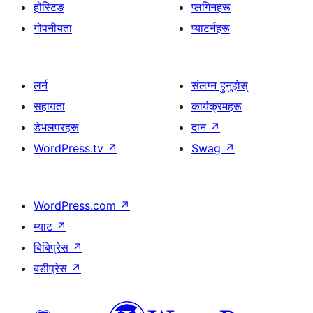
होस्टिङ
प्लगिनहरू
गोपनीयता
प्याटर्नहरू
लर्न
संलग्न हुनुहोस्
सहायता
कार्यक्रमहरू
डेभलपरहरू
दान
↗
WordPress.tv
↗
Swag
↗
WordPress.com
↗
म्याट
↗
बिबिप्रेस
↗
बडीप्रेस
↗