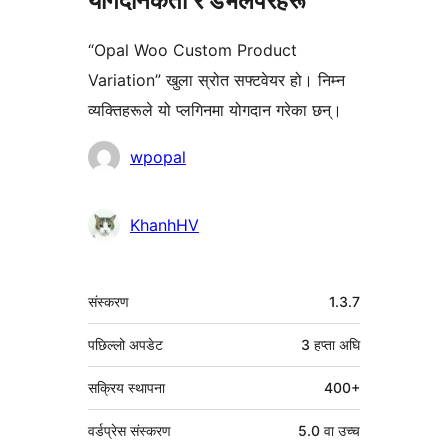
योगदानकर्ता र डेभलपरहरू
“Opal Woo Custom Product
Variation” खुला स्रोत सफ्टवेयर हो। निम्न
व्यक्तिहरूले यो प्लगिनमा योगदान गरेका छन्।
योगदानकर्ताहरू
wpopal
KhanhHV
मेटा
संस्करण
1.3.7
पछिल्लो अपडेट
3 हप्ता
अघि
सक्रिय स्थापना
400+
वर्डप्रेस संस्करण
5.0 वा उच्च