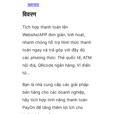
सहायता
विवरण
Tích hợp thanh toán lên
Website/APP đơn giản, linh hoạt,
nhanh chóng hỗ trợ hình thức thanh
toán ngay và trả góp với đầy đủ
các phương thức: Thẻ quốc tế, ATM
nội địa, QRcode ngân hàng, Ví điện
tử…
Bạn là nhà cung cấp các giải pháp
bán hàng cho các doanh nghiệp,
hãy tích hợp tính năng thanh toán
PayOn để tăng thêm lợi ích cho