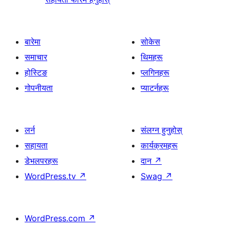
बारेमा
सोकेस
समाचार
थिमहरू
होस्टिङ
प्लगिनहरू
गोपनीयता
प्याटर्नहरू
लर्न
संलग्न हुनुहोस्
सहायता
कार्यक्रमहरू
डेभलपरहरू
दान
↗
WordPress.tv
↗
Swag
↗
WordPress.com
↗