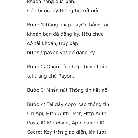
khách hàng của bạn.
Các bước lấy thông tin kết nối:
Bước 1: Đăng nhập PayOn bằng tài
khoản bạn đã đăng ký. Nếu chưa
có tài khoản, truy cập
https://payon.vn/ để đăng ký
Bước 2: Chọn Tích hợp thanh toán
tại trang chủ Payon.
Bước 3: Nhấn nút Thông tin kết nối
Bước 4: Tại đây copy các thông tin
Url Api, Http Auth User, Http Auth
Pass, ID Merchant, Application ID,
Secret Key trên giao diện, lần lượt