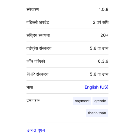
मेटा
संस्करण
1.0.8
पछिल्लो अपडेट
2 वर्ष
अघि
सक्रिय स्थापना
20+
वर्डप्रेस संस्करण
5.6 वा उच्च
जाँच गरिएको
6.3.9
PHP संस्करण
5.6 वा उच्च
भाषा
English (US)
ट्यागहरू
payment
qrcode
thanh toán
उन्नत दृश्य