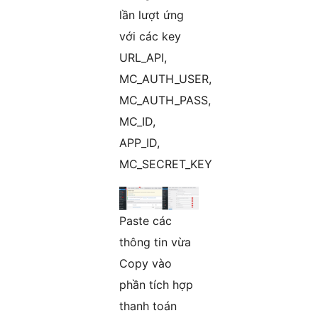
lần lượt ứng
với các key
URL_API,
MC_AUTH_USER,
MC_AUTH_PASS,
MC_ID,
APP_ID,
MC_SECRET_KEY
Paste các
thông tin vừa
Copy vào
phần tích hợp
thanh toán