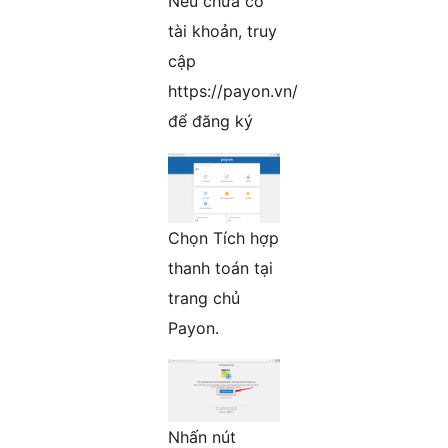
Nếu chưa có
tài khoản, truy
cập
https://payon.vn/
để đăng ký
Chọn Tích hợp
thanh toán tại
trang chủ
Payon.
Nhấn nút