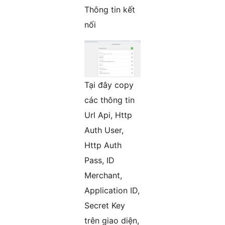
Thông tin kết
nối
Tại đây copy
các thông tin
Url Api, Http
Auth User,
Http Auth
Pass, ID
Merchant,
Application ID,
Secret Key
trên giao diện,