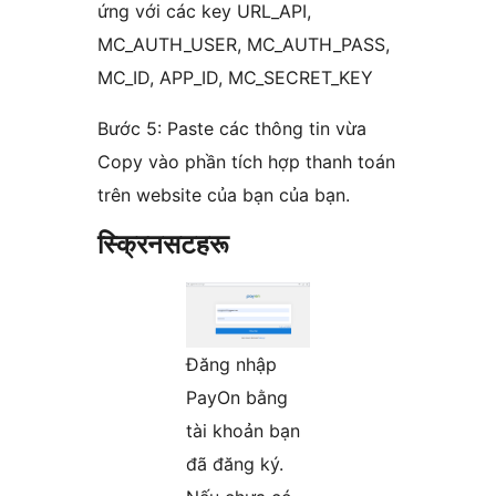
ứng với các key URL_API,
MC_AUTH_USER, MC_AUTH_PASS,
MC_ID, APP_ID, MC_SECRET_KEY
Bước 5: Paste các thông tin vừa
Copy vào phần tích hợp thanh toán
trên website của bạn của bạn.
स्क्रिनसटहरू
Đăng nhập
PayOn bằng
tài khoản bạn
đã đăng ký.