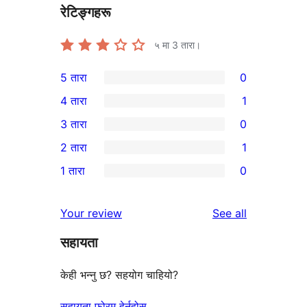
रेटिङ्गहरू
५ मा
3
तारा।
5 तारा
0
0
4 तारा
1
5-
1
3 तारा
0
तारा
4-
0
2 तारा
1
समीक्षाहरू
तारा
3-
1
1 तारा
0
समीक्षा
तारा
2-
0
समीक्षाहरू
तारा
1-
reviews
Your review
See all
समीक्षा
तारा
सहायता
समीक्षाहरू
केही भन्नु छ? सहयोग चाहियो?
सहायता फोरम हेर्नुहोस्