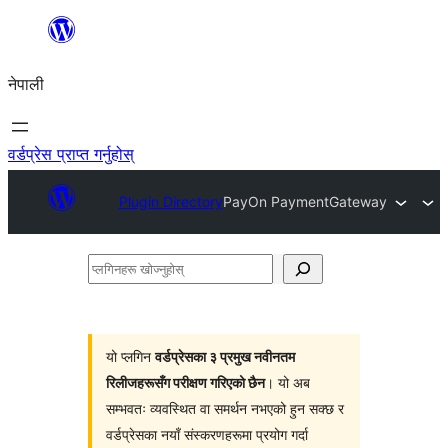
सामग्रीमा
जानुहोस्
नेपाली
वर्डप्रेस प्राप्त गर्नुहोस्
Plugin Directory
PayOn PaymentGateway
प्लगिनहरू
खोज्नुहोस्
यो प्लगिन
वर्डप्रेसका ३ प्रमुख नवीनतम
रिलीजहरूसँग परीक्षण गरिएको छैन
। यो अब
सम्भवतः व्यवस्थित वा समर्थन नभएको हुन सक्छ र
वर्डप्रेसका नयाँ संस्करणहरूमा प्रयोग गर्दा