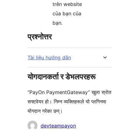
trên website
của bạn của
bạn.
प्रश्नोत्तर
Tài liệu hướng dẫn
योगदानकर्ता र डेभलपरहरू
“PayOn PaymentGateway” खुला स्रोत
सफ्टवेयर हो। निम्न व्यक्तिहरूले यो प्लगिनमा
योगदान गरेका छन्।
योगदानकर्ताहरू
devteampayon