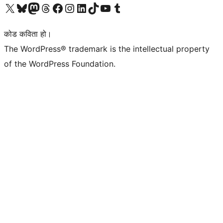
हाम्रो X (पहिले ट्विटर) खातामा जानुहोस्
हाम्रो Bluesky खाता भ्रमण गर्नुहोस्
हाम्रो म्यास्टोडन खाता भ्रमण गर्नुहोस्
हाम्रो थ्रेड्स खातामा जानुहोस्
हाम्रो फेसबुक पेजमा जानुहोस्
हाम्रो इन्स्टाग्राम खातामा जानुहोस्
हाम्रो लिङ्क्डइन खातामा जानुहोस्
हाम्रो TikTok खाता भ्रमण गर्नुहोस्
हाम्रो युट्युब च्यानलमा जानुहोस्
हाम्रो टम्बलर खाता भ्रमण गर्नुहोस्
कोड कविता हो।
The WordPress® trademark is the intellectual property
of the WordPress Foundation.