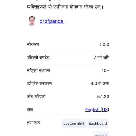
व्यक्तिहरूले यो प्लगिनमा योगदान गरेका छन्।
योगदानकर्ताहरू
profpanda
मेटा
संस्करण
1.0.0
पछिल्लो अपडेट
7 वर्ष
अघि
सक्रिय स्थापना
10+
वर्डप्रेस संस्करण
4.0 वा उच्च
जाँच गरिएको
5.1.23
भाषा
English (US)
ट्यागहरू
custom html
dashboard
widget