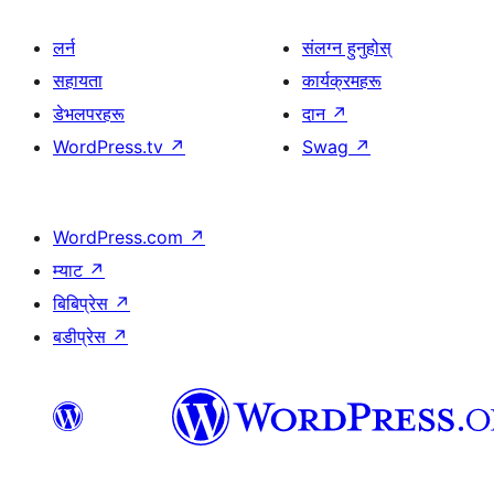
लर्न
संलग्न हुनुहोस्
सहायता
कार्यक्रमहरू
डेभलपरहरू
दान
↗
WordPress.tv
↗
Swag
↗
WordPress.com
↗
म्याट
↗
बिबिप्रेस
↗
बडीप्रेस
↗