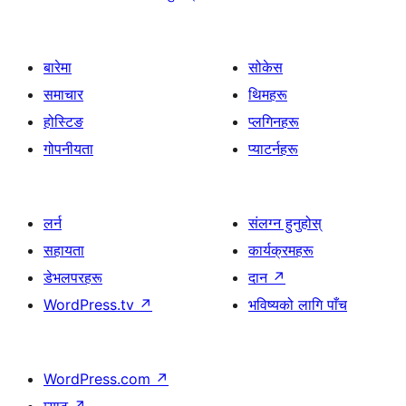
बारेमा
सोकेस
समाचार
थिमहरू
होस्टिङ
प्लगिनहरू
गोपनीयता
प्याटर्नहरू
लर्न
संलग्न हुनुहोस्
सहायता
कार्यक्रमहरू
डेभलपरहरू
दान
↗
WordPress.tv
↗
भविष्यको लागि पाँच
WordPress.com
↗