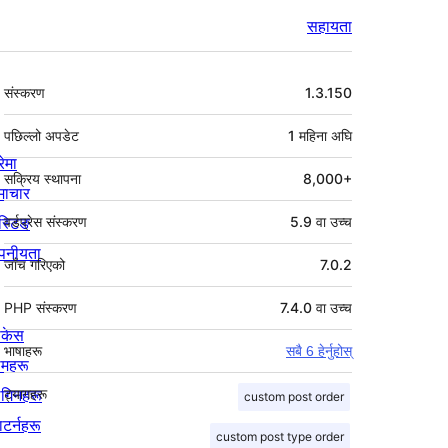
सहायता
मेटा
संस्करण
1.3.150
पछिल्लो अपडेट
1 महिना
अघि
रेमा
सक्रिय स्थापना
8,000+
माचार
स्टिङ
वर्डप्रेस संस्करण
5.9 वा उच्च
पनीयता
जाँच गरिएको
7.0.2
PHP संस्करण
7.4.0 वा उच्च
ोकेस
भाषाहरू
सबै 6 हेर्नुहोस्
िमहरू
लगिनहरू
ट्यागहरू
custom post order
याटर्नहरू
custom post type order