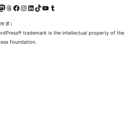
जानुहोस्
ा भ्रमण गर्नुहोस्
रो म्यास्टोडन खाता भ्रमण गर्नुहोस्
हाम्रो थ्रेड्स खातामा जानुहोस्
हाम्रो फेसबुक पेजमा जानुहोस्
हाम्रो इन्स्टाग्राम खातामा जानुहोस्
हाम्रो लिङ्क्डइन खातामा जानुहोस्
हाम्रो TikTok खाता भ्रमण गर्नुहोस्
हाम्रो युट्युब च्यानलमा जानुहोस्
हाम्रो टम्बलर खाता भ्रमण गर्नुहोस्
ता हो।
rdPress® trademark is the intellectual property of the
ess Foundation.