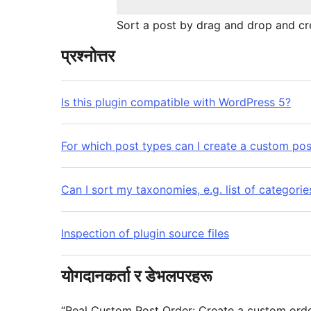
Sort a post by drag and drop and cr
प्रश्नोत्तर
Is this plugin compatible with WordPress 5?
For which post types can I create a custom pos
Can I sort my taxonomies, e.g. list of categorie
Inspection of plugin source files
योगदानकर्ता र डेभलपरहरू
“Real Custom Post Order: Create a custom order fo