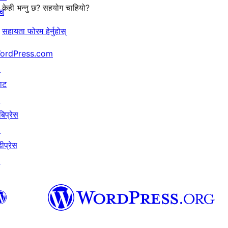
केही भन्नु छ? सहयोग चाहियो?
ँच
सहायता फोरम हेर्नुहोस्
ordPress.com
↗
याट
↗
बिप्रेस
↗
ीप्रेस
↗