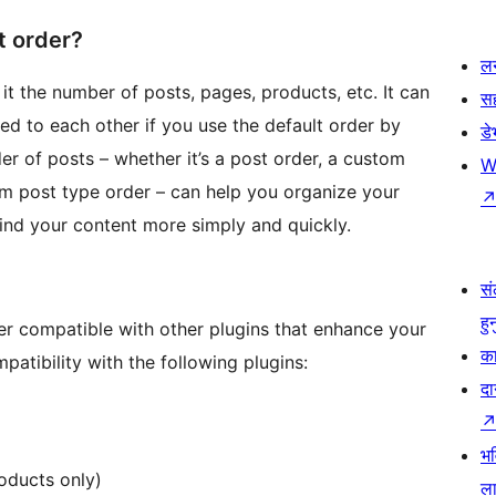
t order?
लर
t the number of posts, pages, products, etc. It can
स
lated to each other if you use the default order by
ड
r of posts – whether it’s a post order, a custom
W
om post type order – can help you organize your
find your content more simply and quickly.
सं
हु
r compatible with other plugins that enhance your
का
atibility with the following plugins:
दा
भव
oducts only)
ला