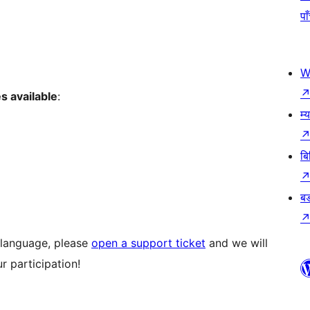
पा
W
s available
:
म्
बि
बड
r language, please
open a support ticket
and we will
r participation!