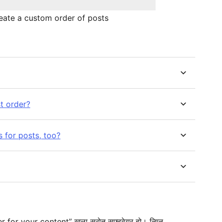
eate a custom order of posts
t order?
s for posts, too?
r your content” खुला स्रोत सफ्टवेयर हो। निम्न