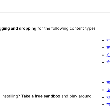
agging and dropping
for the following content types:
बा
स
हो
गो
स
थ
installing?
Take a free sandbox
and play around!
प्
प्