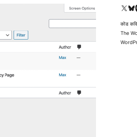
हाम्रो X (पहिले ट्विटर) खातामा 
हाम्रो Bluesky खात
हाम्
कोड कवि
The Wo
WordPr