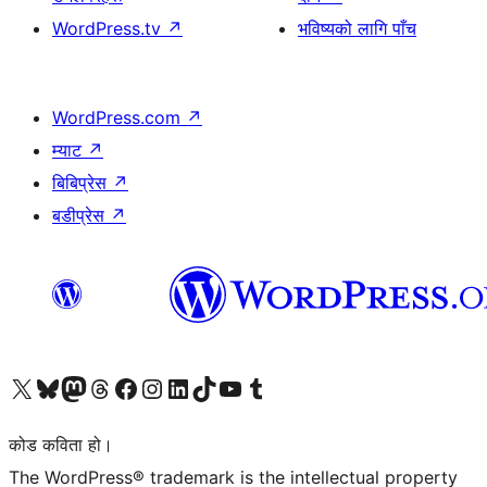
WordPress.tv
↗
भविष्यको लागि पाँच
WordPress.com
↗
म्याट
↗
बिबिप्रेस
↗
बडीप्रेस
↗
हाम्रो X (पहिले ट्विटर) खातामा जानुहोस्
हाम्रो Bluesky खाता भ्रमण गर्नुहोस्
हाम्रो म्यास्टोडन खाता भ्रमण गर्नुहोस्
हाम्रो थ्रेड्स खातामा जानुहोस्
हाम्रो फेसबुक पेजमा जानुहोस्
हाम्रो इन्स्टाग्राम खातामा जानुहोस्
हाम्रो लिङ्क्डइन खातामा जानुहोस्
हाम्रो TikTok खाता भ्रमण गर्नुहोस्
हाम्रो युट्युब च्यानलमा जानुहोस्
हाम्रो टम्बलर खाता भ्रमण गर्नुहोस्
कोड कविता हो।
The WordPress® trademark is the intellectual property