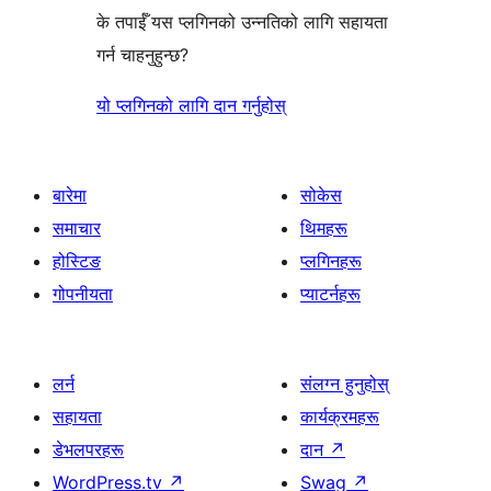
के तपाईँ यस प्लगिनको उन्नतिको लागि सहायता
गर्न चाहनुहुन्छ?
यो प्लगिनको लागि दान गर्नुहोस्
बारेमा
सोकेस
समाचार
थिमहरू
होस्टिङ
प्लगिनहरू
गोपनीयता
प्याटर्नहरू
लर्न
संलग्न हुनुहोस्
सहायता
कार्यक्रमहरू
डेभलपरहरू
दान
↗
WordPress.tv
↗
Swag
↗