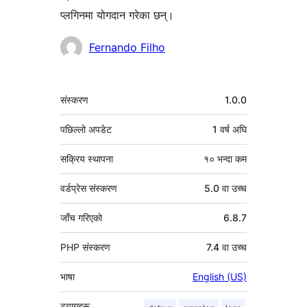
प्लगिनमा योगदान गरेका छन्।
योगदानकर्ताहरू
Fernando Filho
मेटा
संस्करण
1.0.0
पछिल्लो अपडेट
1 वर्ष
अघि
सक्रिय स्थापना
१० भन्दा कम
वर्डप्रेस संस्करण
5.0 वा उच्च
जाँच गरिएको
6.8.7
PHP संस्करण
7.4 वा उच्च
भाषा
English (US)
ट्यागहरू