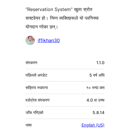
“Reservation System” खुला स्रोत
सफ्टवेयर हो। निम्न व्यक्तिहरूले यो प्लगिनमा
योगदान गरेका छन्।
योगदानकर्ताहरू
iffikhan30
मेटा
संस्करण
1.1.0
पछिल्लो अपडेट
5 वर्ष
अघि
सक्रिय स्थापना
१० भन्दा कम
वर्डप्रेस संस्करण
4.0 वा उच्च
जाँच गरिएको
5.8.14
भाषा
English (US)