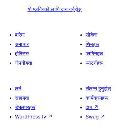
यो प्लगिनको लागि दान गर्नुहोस्
बारेमा
सोकेस
समाचार
थिमहरू
होस्टिङ
प्लगिनहरू
गोपनीयता
प्याटर्नहरू
लर्न
संलग्न हुनुहोस्
सहायता
कार्यक्रमहरू
डेभलपरहरू
दान
↗
WordPress.tv
↗
Swag
↗