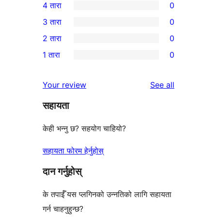
4 तारा
0
5-
0
3 तारा
0
तारा
4-
0
2 तारा
0
समीक्षा
तारा
3-
0
1 तारा
0
समीक्षाहरू
तारा
2-
0
समीक्षाहरू
तारा
1-
reviews
Your review
See all
समीक्षाहरू
तारा
सहायता
समीक्षाहरू
केही भन्नु छ? सहयोग चाहियो?
सहायता फोरम हेर्नुहोस्
दान गर्नुहोस्
के तपाईँ यस प्लगिनको उन्नतिको लागि सहायता
गर्न चाहनुहुन्छ?