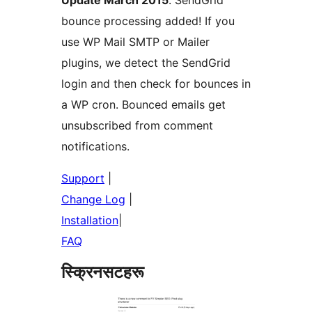
Update March 2015
: SendGrid
bounce processing added! If you
use WP Mail SMTP or Mailer
plugins, we detect the SendGrid
login and then check for bounces in
a WP cron. Bounced emails get
unsubscribed from comment
notifications.
Support
|
Change Log
|
Installation
|
FAQ
स्क्रिनसटहरू