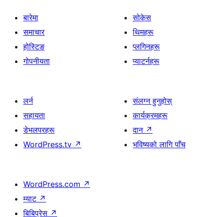
बारेमा
सोकेस
समाचार
थिमहरू
होस्टिङ
प्लगिनहरू
गोपनीयता
प्याटर्नहरू
लर्न
संलग्न हुनुहोस्
सहायता
कार्यक्रमहरू
डेभलपरहरू
दान
↗
WordPress.tv
↗
भविष्यको लागि पाँच
WordPress.com
↗
म्याट
↗
बिबिप्रेस
↗