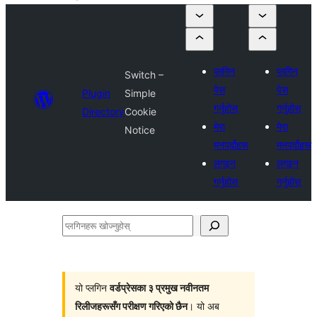
प्लगिन
प्लगिन
Switch –
पेस
पेस
Plugin
Simple
गर्नुहोस्
गर्नुहोस्
Directory
Cookie
मेरा
मेरा
Notice
मनपर्दोहरू
मनपर्दोहरू
लगइन
लगइन
गर्नुहोस्
गर्नुहोस्
प्लगिनहरू
खोज्नुहोस्
यो प्लगिन
वर्डप्रेसका ३ प्रमुख नवीनतम
रिलीजहरूसँग परीक्षण गरिएको छैन
। यो अब