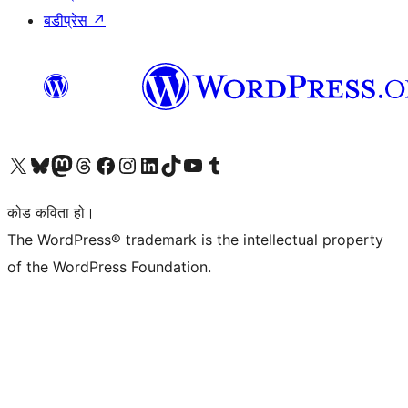
बडीप्रेस
↗
हाम्रो X (पहिले ट्विटर) खातामा जानुहोस्
हाम्रो Bluesky खाता भ्रमण गर्नुहोस्
हाम्रो म्यास्टोडन खाता भ्रमण गर्नुहोस्
हाम्रो थ्रेड्स खातामा जानुहोस्
हाम्रो फेसबुक पेजमा जानुहोस्
हाम्रो इन्स्टाग्राम खातामा जानुहोस्
हाम्रो लिङ्क्डइन खातामा जानुहोस्
हाम्रो TikTok खाता भ्रमण गर्नुहोस्
हाम्रो युट्युब च्यानलमा जानुहोस्
हाम्रो टम्बलर खाता भ्रमण गर्नुहोस्
कोड कविता हो।
The WordPress® trademark is the intellectual property
of the WordPress Foundation.