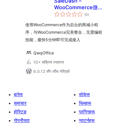
SaleDash –
WooCommerce微信
कुल
商城小程序
(0
)
रेटिङ्गहरू
使用WooCommerce作为后台的商城小程
序，与WooCommerce完美整合，无需编程
技能，最快5分钟即可完成接入
QwqOffice
10+ सक्रिय स्थापना
6.0.13 सँग जाँच गरिएको
बारेमा
सोकेस
समाचार
थिमहरू
होस्टिङ
प्लगिनहरू
गोपनीयता
प्याटर्नहरू