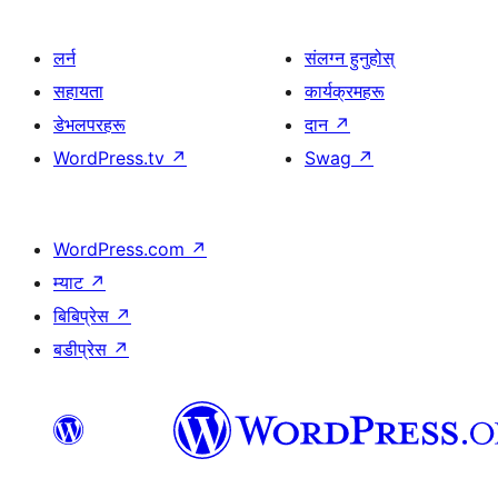
लर्न
संलग्न हुनुहोस्
सहायता
कार्यक्रमहरू
डेभलपरहरू
दान
↗
WordPress.tv
↗
Swag
↗
WordPress.com
↗
म्याट
↗
बिबिप्रेस
↗
बडीप्रेस
↗