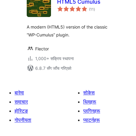
HTML5 Cumulus
कुल
(11
)
रेटिङ्गहरू
A modern (HTML5) version of the classic
“WP-Cumulus” plugin.
Flector
1,000+ सक्रिय स्थापना
6.8.7 सँग जाँच गरिएको
बारेमा
सोकेस
समाचार
थिमहरू
होस्टिङ
प्लगिनहरू
गोपनीयता
प्याटर्नहरू