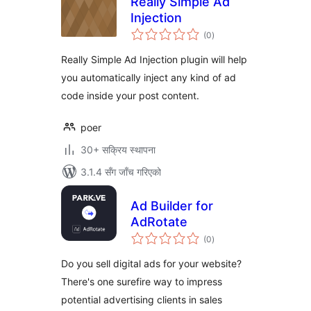
Really Simple Ad
Injection
कुल
(0
)
रेटिङ्गहरू
Really Simple Ad Injection plugin will help
you automatically inject any kind of ad
code inside your post content.
poer
30+ सक्रिय स्थापना
3.1.4 सँग जाँच गरिएको
Ad Builder for
AdRotate
कुल
(0
)
रेटिङ्गहरू
Do you sell digital ads for your website?
There's one surefire way to impress
potential advertising clients in sales