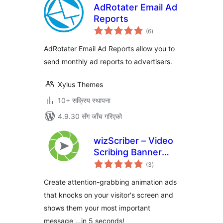
AdRotater Email Ad
Reports
कुल
(6
)
रेटिङ्गहरू
AdRotater Email Ad Reports allow you to
send monthly ad reports to advertisers.
Xylus Themes
10+ सक्रिय स्थापना
4.9.30 सँग जाँच गरिएको
wizScriber – Video
Scribing Banner
कुल
Ads
(3
)
रेटिङ्गहरू
Create attention-grabbing animation ads
that knocks on your visitor's screen and
shows them your most important
message …in 5 seconds!