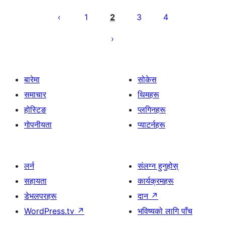
पोस्टको
पृष्ठाङ्कन
1
2
3
4
बारेमा
सोकेस
समाचार
थिमहरू
होस्टिङ
प्लगिनहरू
गोपनीयता
प्याटर्नहरू
लर्न
संलग्न हुनुहोस्
सहायता
कार्यक्रमहरू
डेभलपरहरू
दान
↗
WordPress.tv
↗
भविष्यको लागि पाँच