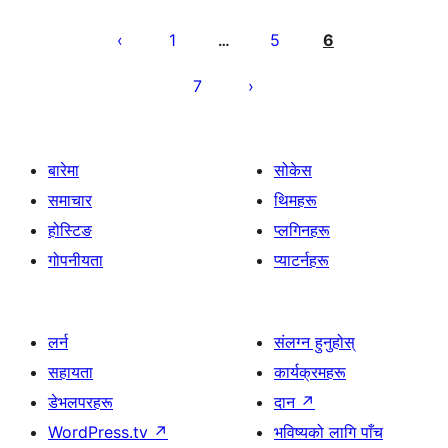
पोस्टको
पृष्ठाङ्कन
1
5
6
…
7
बारेमा
सोकेस
समाचार
थिमहरू
होस्टिङ
प्लगिनहरू
गोपनीयता
प्याटर्नहरू
लर्न
संलग्न हुनुहोस्
सहायता
कार्यक्रमहरू
डेभलपरहरू
दान
↗
WordPress.tv
↗
भविष्यको लागि पाँच