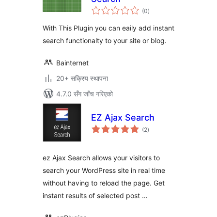
कुल
(0
)
रेटिङ्गहरू
With This Plugin you can eaily add instant
search functionalty to your site or blog.
Bainternet
20+ सक्रिय स्थापना
4.7.0 सँग जाँच गरिएको
EZ Ajax Search
कुल
(2
)
रेटिङ्गहरू
ez Ajax Search allows your visitors to
search your WordPress site in real time
without having to reload the page. Get
instant results of selected post …