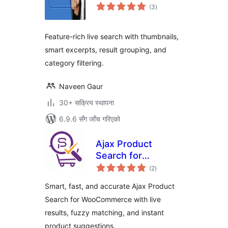
कुल
(3
)
रेटिङ्गहरू
Feature-rich live search with thumbnails,
smart excerpts, result grouping, and
category filtering.
Naveen Gaur
30+ सक्रिय स्थापना
6.9.6 सँग जाँच गरिएको
Ajax Product
Search for
कुल
WooCommerce
(2
)
रेटिङ्गहरू
(ProSearch)
Smart, fast, and accurate Ajax Product
Search for WooCommerce with live
results, fuzzy matching, and instant
product suggestions.