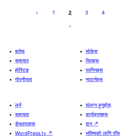
पोस्टको
पृष्ठाङ्कन
1
2
3
4
बारेमा
सोकेस
समाचार
थिमहरू
होस्टिङ
प्लगिनहरू
गोपनीयता
प्याटर्नहरू
लर्न
संलग्न हुनुहोस्
सहायता
कार्यक्रमहरू
डेभलपरहरू
दान
↗
WordPress.tv
↗
भविष्यको लागि पाँच