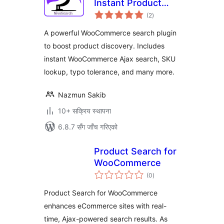
Instant Product
कुल
Search for
(2
)
रेटिङ्गहरू
WooCommerce
A powerful WooCommerce search plugin
to boost product discovery. Includes
instant WooCommerce Ajax search, SKU
lookup, typo tolerance, and many more.
Nazmun Sakib
10+ सक्रिय स्थापना
6.8.7 सँग जाँच गरिएको
Product Search for
WooCommerce
कुल
(0
)
रेटिङ्गहरू
Product Search for WooCommerce
enhances eCommerce sites with real-
time, Ajax-powered search results. As