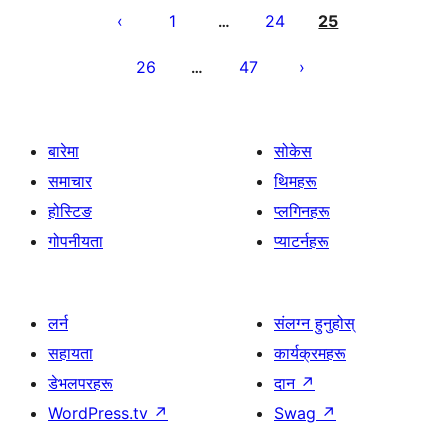
पृष्ठाङ्कन
1
24
25
…
26
47
…
बारेमा
सोकेस
समाचार
थिमहरू
होस्टिङ
प्लगिनहरू
गोपनीयता
प्याटर्नहरू
लर्न
संलग्न हुनुहोस्
सहायता
कार्यक्रमहरू
डेभलपरहरू
दान
↗
WordPress.tv
↗
Swag
↗