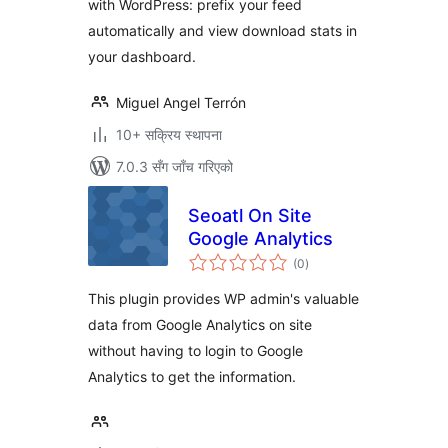
with WordPress: prefix your feed
automatically and view download stats in
your dashboard.
Miguel Angel Terrón
10+ सक्रिय स्थापना
7.0.3 सँग जाँच गरिएको
Seoatl On Site
Google Analytics
कुल
(0
)
रेटिङ्गहरू
This plugin provides WP admin's valuable
data from Google Analytics on site
without having to login to Google
Analytics to get the information.