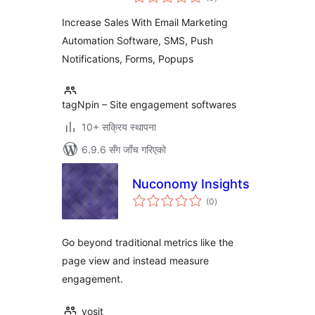
रेटिङ्गहरू
Increase Sales With Email Marketing
Automation Software, SMS, Push
Notifications, Forms, Popups
tagNpin – Site engagement softwares
10+ सक्रिय स्थापना
6.9.6 सँग जाँच गरिएको
Nuconomy Insights
कुल
(0
)
रेटिङ्गहरू
Go beyond traditional metrics like the
page view and instead measure
engagement.
yosit