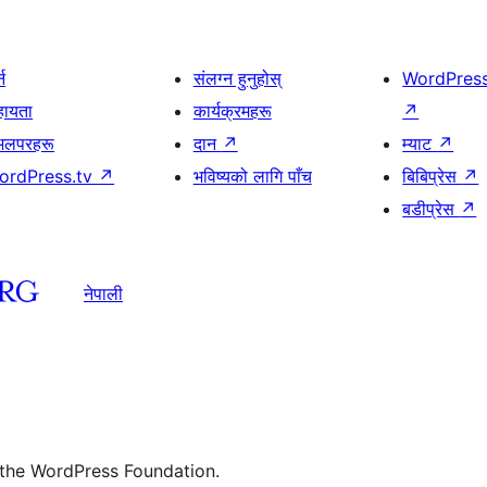
्न
संलग्न हुनुहोस्
WordPres
हायता
कार्यक्रमहरू
↗
भलपरहरू
दान
↗
म्याट
↗
ordPress.tv
↗
भविष्यको लागि पाँच
बिबिप्रेस
↗
बडीप्रेस
↗
नेपाली
 the WordPress Foundation.