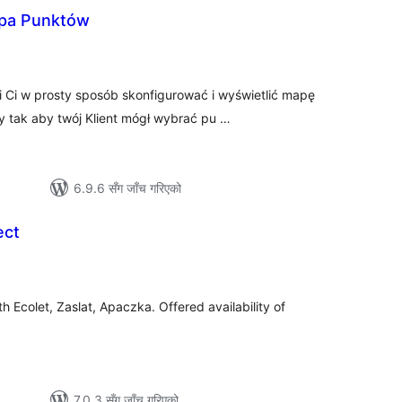
apa Punktów
ल
टिङ्गहरू
Ci w prosty sposób skonfigurować i wyświetlić mapę
 tak aby twój Klient mógł wybrać pu …
6.9.6 सँग जाँच गरिएको
ect
ल
टिङ्गहरू
h Ecolet, Zaslat, Apaczka. Offered availability of
7.0.3 सँग जाँच गरिएको