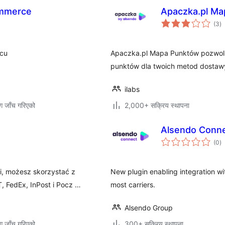
ommerce
Apaczka.pl M
कु
(3
)
रे
scu
Apaczka.pl Mapa Punktów pozwoli 
punktów dla twoich metod dostawy
ilabs
ग जाँच गरिएको
2,000+ सक्रिय स्थापना
Alsendo Conn
कु
(0
)
रे
i, możesz skorzystać z
New plugin enabling integration wit
, FedEx, InPost i Pocz …
most carriers.
Alsendo Group
ग जाँच गरिएको
300+ सक्रिय स्थापना