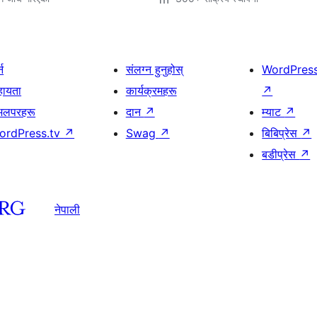
्न
संलग्न हुनुहोस्
WordPres
हायता
कार्यक्रमहरू
↗
भलपरहरू
दान
↗
म्याट
↗
ordPress.tv
↗
Swag
↗
बिबिप्रेस
↗
बडीप्रेस
↗
नेपाली