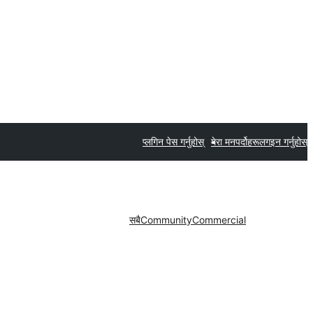
प्लगिन पेस गर्नुहोस्
मेरा मनपर्दोहरू
लगइन गर्नुहोस्
सबै
Community
Commercial